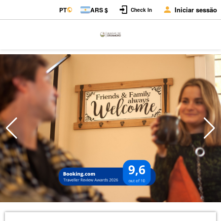
Iniciar sessão
PT
ARS $
Check In