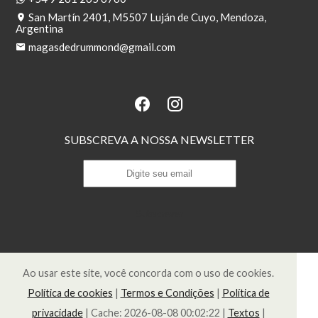
San Martín 2401, M5507 Luján de Cuyo, Mendoza,
Argentina
magasdedrummond@gmail.com
SUBSCREVA A NOSSA NEWSLETTER
Subscrever
Ao usar este site, você concorda com o uso de cookies.
Política de cookies
|
Termos e Condições
|
Política de
privacidade
|
Cache: 2026-08-08 00:02:22 |
Textos
|